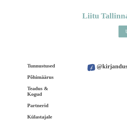
Liitu Tallin
Tunnustused
@kirjandus
Põhimäärus
Teadus &
Kogud
Partnerid
Külastajale