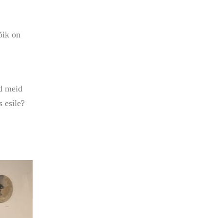
õik on
ed meid
 esile?