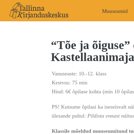
Muuseumid
“Tõe ja õiguse” 
Kastellaanimaja 
Vanuseaste: 10.-12. klass
Kestvus: 75 min
Hind: 6€ õpilase kohta (min 10 õpilast
PS! Kutsume õpilasi ka iseseisvalt nä
ülesande puhul:
Pildista ennast näitu
Klassile mõeldud muuseumitund toi