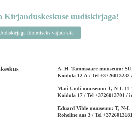
na Kirjanduskeskuse uudiskirjaga!
Uudiskirjaga liitumiseks vajuta siia
keskus
A. H. Tammsaare muuseum:
Koidula 12 A
/
Tel +3726013232 
Mati Undi muuseum: T, N-L 11-
Koidula 17 / Tel +3726013701 / 
Eduard Vilde muuseum: T, N-L 
Roheline aas 3 / Tel +372601318