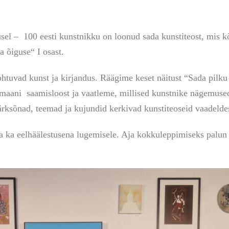
usel – 100 eesti kunstnikku on loonud sada kunstiteost, mis k
 õiguse“ I osast.
htuvad kunst ja kirjandus. Räägime keset näitust “Sada pilku
romaani saamisloost ja vaatleme, millised kunstnike nägemus
ärksõnad, teemad ja kujundid kerkivad kunstiteoseid vaadeldes
a ka eelhäälestusena lugemisele. Aja kokkuleppimiseks palun