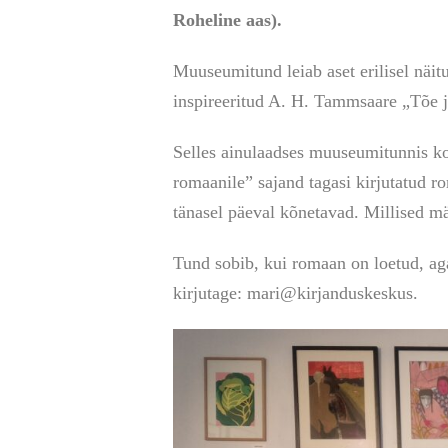
Roheline aas).
Muuseumitund leiab aset erilisel näit
inspireeritud A. H. Tammsaare „Tõe ja
Selles ainulaadses muuseumitunnis ko
romaanile” sajand tagasi kirjutatud 
tänasel päeval kõnetavad. Millised m
Tund sobib, kui romaan on loetud, ag
kirjutage: mari@kirjanduskeskus.