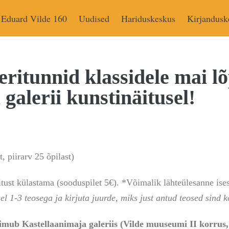
Eduard Vilde 160
Uudised
Hariduskeskus
Kirjandusk
eritunnid klassidele mai l
galerii kunstinäitusel!
, piirarv 25 õpilast)
itust külastama (sooduspilet 5€).
*Võimalik lähteülesanne ise
sel 1-3 teosega ja kirjuta juurde, miks just antud teosed sind k
mub Kastellaanimaja galeriis (Vilde muuseumi II korrus,