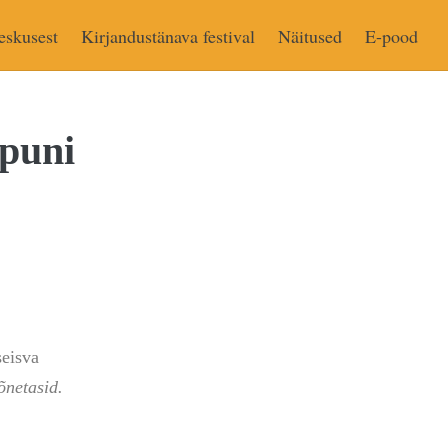
eskusest
Kirjandustänava festival
Näitused
E-pood
õpuni
seisva
õnetasid.