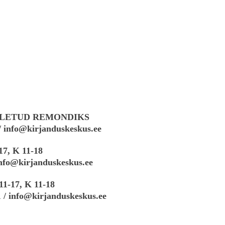
 SULETUD REMONDIKS
/
info
@kirjanduskeskus.ee
17, K 11-18
info@
kirjanduskeskus.ee
11-17, K 11-18
1 / info@k
irjanduskeskus.ee