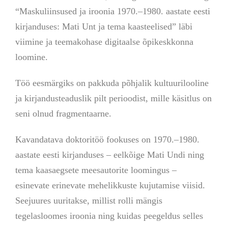
“Maskuliinsused ja iroonia 1970.–1980. aastate eesti
kirjanduses: Mati Unt ja tema kaasteelised” läbi
viimine ja teemakohase digitaalse õpikeskkonna
loomine.
Töö eesmärgiks on pakkuda põhjalik kultuurilooline
ja kirjandusteaduslik pilt perioodist, mille käsitlus on
seni olnud fragmentaarne.
Kavandatava doktoritöö fookuses on 1970.–1980.
aastate eesti kirjanduses – eelkõige Mati Undi ning
tema kaasaegsete meesautorite loomingus –
esinevate erinevate mehelikkuste kujutamise viisid.
Seejuures uuritakse, millist rolli mängis
tegelasloomes iroonia ning kuidas peegeldus selles