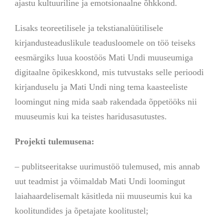
ajastu kultuuriline ja emotsionaalne õhkkond.
Lisaks teoreetilisele ja tekstianalüütilisele
kirjandusteaduslikule teadusloomele on töö teiseks
eesmärgiks luua koostöös Mati Undi muuseumiga
digitaalne õpikeskkond, mis tutvustaks selle perioodi
kirjanduselu ja Mati Undi ning tema kaasteeliste
loomingut ning mida saab rakendada õppetööks nii
muuseumis kui ka teistes haridusasutustes.
Projekti tulemusena:
– publitseeritakse uurimustöö tulemused, mis annab
uut teadmist ja võimaldab Mati Undi loomingut
laiahaardelisemalt käsitleda nii muuseumis kui ka
koolitundides ja õpetajate koolitustel;