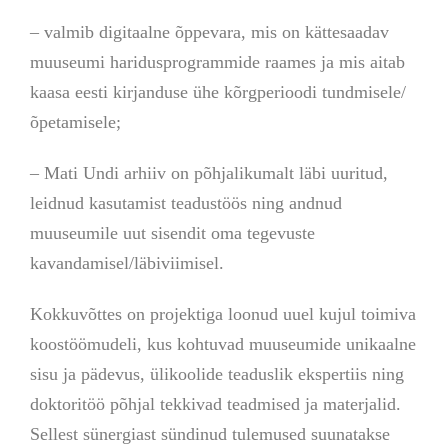
– valmib digitaalne õppevara, mis on kättesaadav
muuseumi haridusprogrammide raames ja mis aitab
kaasa eesti kirjanduse ühe kõrgperioodi tundmisele/
õpetamisele;
– Mati Undi arhiiv on põhjalikumalt läbi uuritud,
leidnud kasutamist teadustöös ning andnud
muuseumile uut sisendit oma tegevuste
kavandamisel/läbiviimisel.
Kokkuvõttes on projektiga loonud uuel kujul toimiva
koostöömudeli, kus kohtuvad muuseumide unikaalne
sisu ja pädevus, ülikoolide teaduslik ekspertiis ning
doktoritöö põhjal tekkivad teadmised ja materjalid.
Sellest sünergiast sündinud tulemused suunatakse