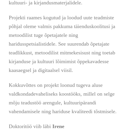
kultuuri- ja kirjandusmaterjalidele.
Projekti raames kogutud ja loodud uute teadmiste
põhjal oleme valmis pakkuma täienduskoolitusi ja
metoodilist tuge õpetajatele ning
haridusspetsialistidele. See suurendab õpetajate
teadlikkust, metoodilist mitmekesisust ning toetab
kirjanduse ja kultuuri lõimimist õppekavadesse
kaasaegsel ja digitaalsel viisil.
Kokkuvõttes on projekt loonud tugeva aluse
valdkondadevaheliseks koostööks, millel on selge
mõju teadustöö arengule, kultuuripärandi
vahendamisele ning hariduse kvaliteedi tõstmisele.
Doktoritöö viib läbi
Irene