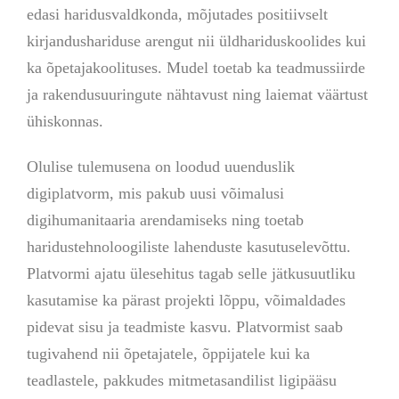
edasi haridusvaldkonda, mõjutades positiivselt
kirjandushariduse arengut nii üldhariduskoolides kui
ka õpetajakoolituses. Mudel toetab ka teadmussiirde
ja rakendusuuringute nähtavust ning laiemat väärtust
ühiskonnas.
Olulise tulemusena on loodud uuenduslik
digiplatvorm, mis pakub uusi võimalusi
digihumanitaaria arendamiseks ning toetab
haridustehnoloogiliste lahenduste kasutuselevõttu.
Platvormi ajatu ülesehitus tagab selle jätkusuutliku
kasutamise ka pärast projekti lõppu, võimaldades
pidevat sisu ja teadmiste kasvu. Platvormist saab
tugivahend nii õpetajatele, õppijatele kui ka
teadlastele, pakkudes mitmetasandilist ligipääsu