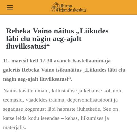
Rebeka Vaino näitus „Liikudes
läbi elu nägin aeg-ajalt
iluvilksatusi“
11. märtsil kell 17.30 avaneb Kastellaanimaja
galeriis Rebeka Vaino isikunäitus „Liikudes läbi elu
nägin aeg-ajalt iluvilksatusi“.
Näitus käsitleb mälu, killustatuse ja kehalise kohalolu
teemasid, vaadeldes trauma, depersonalisatsiooni ja
segaduse kogemust läbi habraste iluhetkede. See on
katse leida kodu iseendas – kehas, liikumises ja
materjalis.