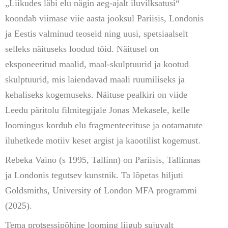
„Liikudes läbi elu nägin aeg-ajalt iluvilksatusi“
koondab viimase viie aasta jooksul Pariisis, Londonis
ja Eestis valminud teoseid ning uusi, spetsiaalselt
selleks näituseks loodud töid. Näitusel on
eksponeeritud maalid, maal-skulptuurid ja kootud
skulptuurid, mis laiendavad maali ruumiliseks ja
kehaliseks kogemuseks. Näituse pealkiri on viide
Leedu päritolu filmitegijale Jonas Mekasele, kelle
loomingus kordub elu fragmenteerituse ja ootamatute
iluhetkede motiiv keset argist ja kaootilist kogemust.
Rebeka Vaino (s 1995, Tallinn) on Pariisis, Tallinnas
ja Londonis tegutsev kunstnik. Ta lõpetas hiljuti
Goldsmiths, University of London MFA programmi
(2025).
Tema protsessipõhine looming liigub sujuvalt