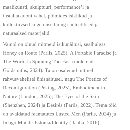
maalikunsti, skulptuuri, performance’i ja
installatsiooni vahel, põimides isiklikud ja
kollektiivsed kogemused ning sünteetilised ja
naturaalsed materjalid.
Vainol on olnud mitmeid isikunäitusi, sealhulgas
Honey en Route (Pariis, 2025), A Portable Paradise ja
The World Is Spinning Too Fast (mõlemad
Goldsmiths, 2024). Ta on osalenud mitmel
rahvusvahelisel ühisnäitusel, nagu The Poetics of
Reconfiguration (Peking, 2025), Embodiment in
Nature (London, 2025), The Eyes of the Skin
(Shenzhen, 2024) ja Désirés (Pariis, 2022). Tema töid
on avaldatud raamatutes Lusted Men (Pariis, 2024) ja
Imago Mundi: Estonia/Identity (Itaalia, 2016).