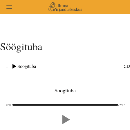
Söögituba
1
Soogituba
2:15
Soogituba
00:00
-2:15