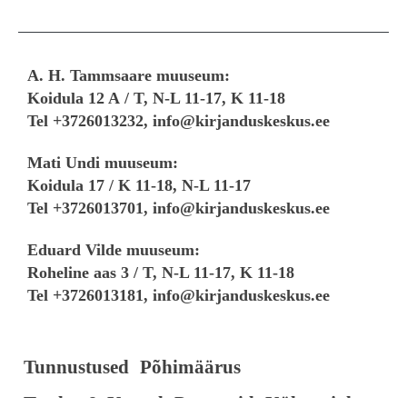
A. H. Tammsaare muuseum:
Koidula 12 A
/
T, N-L 11-17, K 11-18
Tel +3726013232,
info@kirjanduskeskus.ee
Mati Undi muuseum:
Koidula 17 /
K 11-18, N-L 11-17
Tel +3726013701, info@kirjanduskeskus.ee
Eduard Vilde muuseum:
Roheline aas 3 /
T, N-L 11-17, K 11-18
Tel +3726013181, info@kirjanduskeskus.ee
Tunnustused
Põhimäärus
Teadus & Kogud
Partnerid
Külastajale